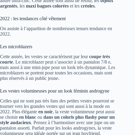
allure ultra-chic. Cette année sont aussi de retour, les
bijoux
argentés
, les
maxi bagues colorées
et les
créoles
.
2022 : les tendances côté vêtement
On assiste à l’apparition de nombreuses tenues tendance en
2022.
Les microblazers
Cette année, les vestes se caractérisent par leur
coupe très
courte
. Le microblazer peut s’associer à un pantalon 7/8 e,
mais aussi à une mini-jupe pour un look très dynamique. Les
microblazers se portent pour toutes les occasions, mais sont
plus réservés à un public jeune.
Les vestes volumineuses pour un look féminin androgyne
Celles qui ne sont pas très fans des petites vestes pourront se
tourner vers les grandes vestes qui sont aussi à la mode en
2022. Plus élégante
en noir
, la veste volumineuse peut aussi
se choisir
en blanc
ou
dans un coloris plus flashy pour un
style audacieux
. Pensez à l’harmoniser avec une jupe ou un
pantalon assorti. Parfait pour les looks androgynes, la veste
volumineuse sera idéale portée sur un jean boyfriend.