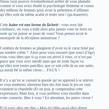
Sinon vous pouvez éventuellement arrêter de vous plaindre
comme si vous aviez étudié la psychologie féminine et connu
des millions de femmes pour avoir la prétention d’affirmer
qu’elles sont du même acabit et rester seul ! (pa-leaseeee).
Cette
haine est une forme de lâcheté
: vous avez fait
confiance, on vous a trahi alors plus jamais vous ne ferez en
sorte qu’on puisse se jouer de vous! Vous pensez avoir le
monopole de la déception amoureuse ?
Combien de femmes se plaignent d’avoir eu le cœur brisé par
un sombre crétin ? Alors pour vous rassurer (par souci d’égo)
vous vous dites que si ça vous est arrivé à vous, ce n’est pas
parce que vous avez merdé mais que de toute façon vu
qu’elles sont toutes pareilles, que ce soit celle-là ou une autre,
ça aurait été la même chose… FAUX !
Il n’y a qu’en se cassant la gueule qu’on apprend à se relever
et vous tomberez sûrement bien des fois mais le jeu en vaut
vraiment la chandelle (Et un jour, je comprendrai cette
expression). Mais bon, si vous préférez vous étouffer dans
votre connerie, libre à vous ! En attendant, les autres vivent !
Et là vous allez me dire « Mais les filles aussi elles disent