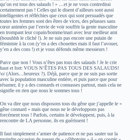
qu’on est tous des salauds ! » …et je ne vous contredirai
certainement pas ! Celles qui le disent d’ailleurs sont aussi
intelligentes et réfléchies que ceux qui sont persuadés que
toutes les femmes sont des êtres de vices, des pétasses sans
cœur animées par l’envie de voir souffrir la gente masculine
en trompant leur copain/homme/mari avec leur meilleur ami
(bouuhhh le cliché !). Je ne suis pas encore une putain de
féministe à la con (y’en a des chouettes mais il faut l’avouer,
y’en a des cons !) et je vous défends même messieurs !
Parce que non ! Vous n’êtes pas tous des salauds ! Je le crie
haut et fort: VOUS N’ÊTES PAS TOUS DES SALAUDS!
\o/ (Alors…heureux ?). Déjà, parce que je ne suis pas sortie
avec la population masculine entière, et puis parce que pour
résumer, il y a des connards et connasses partout, mais cela ne
signifie en rien que nous le sommes tous !
On va dire que nous disposons tous du gêne que j’appelle le «
gêne connard » mais que nous ne le développons pas
forcément tous ! Parfois, certains le développent, puis, à la
rencontre de LA personne, ils en guérissent !
Il faut simplement s’armer de patience et ne pas sauter sur la
moindre occasion de passer de
« célibataire » à « en couple »