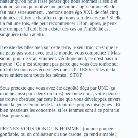
flatteur qu’on nous fasse penser que nous sommes la seule et
unique raison qui motive une personne à agir comme elle le
fait mais sérieusement…mettons notre égo XXL de côté cinq
minutes et faisons chauffer ce qui nous sert de cerveau ! Si elle
l’a fait une fois, elle peut recommencer ! Bon, après, je peux
me tromper ! Il doit bien exister des cas où l’infidélité est
singulière (ahah ahah).
Il existe des filles bien sur cette terre, le seul truc, c’est que je
ne peux pas sortir avec tout le monde, vous comprenez ? Mais
sinon, pour de vrai, vraiment, véridiquement, ce n’est pas un
mythe ! Ce n’est sûrement pas parce que vous êtes tombé sur
un lot de connasses écervelées que TOUTES les filles de la
terre entière sont toutes les mêmes ! STOP !
Sous prétexte que vous avez été dégoûté déçu par UNE (ça
marche aussi pour deux ou trois) personne donc, votre pensée
se trouve obstruée par cette haine que vous développez envers
toute la gente féminine de là à tenir des propos misogynes ! Et
bien messieurs les concernés, si les femmes sont à ce point un
fléau pour vous…
PRENEZ VOUS DONC UN HOMME ! (ou une poupée
gonflable, ou un ordinateur ou une carotte: ça rend aimable!)