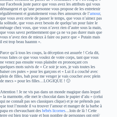
sur Facebook juste parce que vous avez les attributs qui vous
démangent et qu’une personne vous propose de les entretenir
régulièrement et gratuitement vous êtes amoureux de l’
amour
,
que vous avez envie de passer le temps, que vous n’aimez pas
la solitude, que vous avez besoin de quelqu’un pour faire le
ménage chez vous, que vous n’avez rien d’autre sous la main,
que vous savez pertinemment que ça ne va pas durer mais que
vous n’avez rien de mieux à faire ou parce que « Putain mais
il est trop beau haannn ».
Parce qu’à tous les coups, la déception est assurée ! Cela dit,
vous faites ce que vous voulez de votre corps, tant que vous
ne venez pas ensuite vous plaindre en prononçant ces
quelques mots suivis de « Ce soir je sors, je vais toutes les
baiser ces putes » pour les garçons et « Lui il a couché avec
plein de filles, bah pour me venger je vais coucher avec plein
de mecs » pour les filles…LOGIQUE ! 🙂
Attention ! Je ne vis pas dans un monde magique dans lequel
« la marmotte, elle met le chocolat dans le papier d’alu » (celui
qui ne connaît pas ses classiques clique) et je ne prétends pas
que tout l’monde il va trouver l’amour et manger de la barbe à
papa en chevauchant des
bébés licornes
…loin de là ! Cette
terre est bien trop vaste et bon nombre de personnes ont erré/