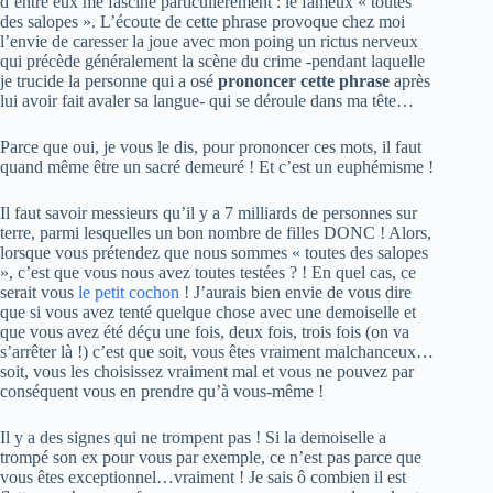
d’entre eux me fascine particulièrement : le fameux « toutes
des salopes ». L’écoute de cette phrase provoque chez moi
l’envie de caresser la joue avec mon poing un rictus nerveux
qui précède généralement la scène du crime -pendant laquelle
je trucide la personne qui a osé
prononcer cette phrase
après
lui avoir fait avaler sa langue- qui se déroule dans ma tête…
Parce que oui, je vous le dis, pour prononcer ces mots, il faut
quand même être un sacré demeuré ! Et c’est un euphémisme !
Il faut savoir messieurs qu’il y a 7 milliards de personnes sur
terre, parmi lesquelles un bon nombre de filles DONC ! Alors,
lorsque vous prétendez que nous sommes « toutes des salopes
», c’est que vous nous avez toutes testées ? ! En quel cas, ce
serait vous
le petit cochon
! J’aurais bien envie de vous dire
que si vous avez tenté quelque chose avec une demoiselle et
que vous avez été déçu une fois, deux fois, trois fois (on va
s’arrêter là !) c’est que soit, vous êtes vraiment malchanceux…
soit, vous les choisissez vraiment mal et vous ne pouvez par
conséquent vous en prendre qu’à vous-même !
Il y a des signes qui ne trompent pas ! Si la demoiselle a
trompé son ex pour vous par exemple, ce n’est pas parce que
vous êtes exceptionnel…vraiment ! Je sais ô combien il est